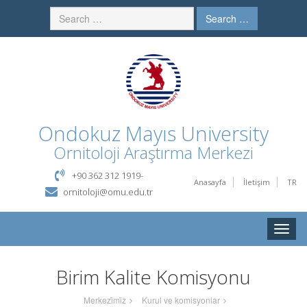
Search …
Ondokuz Mayıs University
Ornitoloji Araştırma Merkezi
+90 362 312 1919-
Anasayfa
İletişim
TR
ornitoloji@omu.edu.tr
Toggle
naviga
Birim Kalite Komisyonu
Merkezi̇mi̇z
Kurul ve komisyonlar