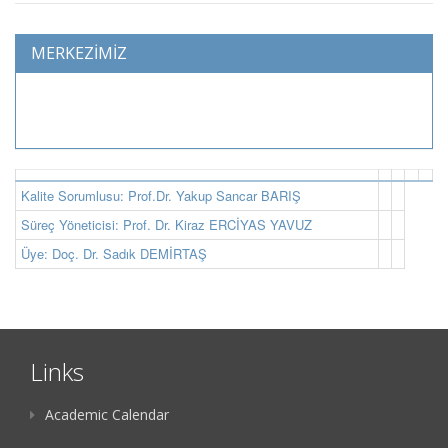
MERKEZİMİZ
Kalite Sorumlusu: Prof.Dr. Yakup Sancar BARIŞ
Süreç Yöneticisi: Prof. Dr. Kiraz ERCİYAS YAVUZ
Üye: Doç. Dr. Sadık DEMİRTAŞ
Links
Academic Calendar