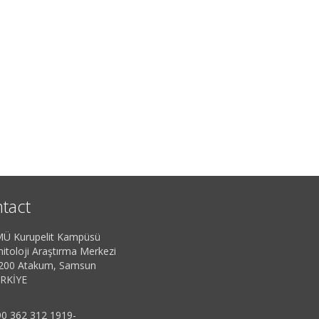
tact
Ü Kurupelit Kampüsü
itoloji Araştırma Merkezi
200 Atakum, Samsun
RKİYE
0 362 312 1919-