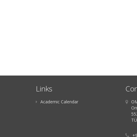
Links
Con
Academic Calendar
OM
Orn
55
TÜ
+9