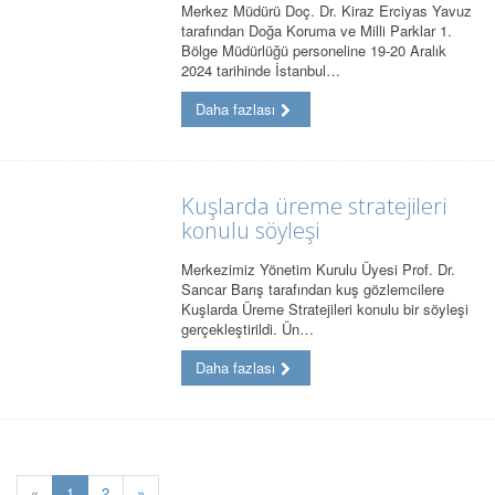
Merkez Müdürü Doç. Dr. Kiraz Erciyas Yavuz
tarafından Doğa Koruma ve Milli Parklar 1.
Bölge Müdürlüğü personeline 19-20 Aralık
2024 tarihinde İstanbul…
Daha fazlası
Kuşlarda üreme stratejileri
konulu söyleşi
Merkezimiz Yönetim Kurulu Üyesi Prof. Dr.
Sancar Barış tarafından kuş gözlemcilere
Kuşlarda Üreme Stratejileri konulu bir söyleşi
gerçekleştirildi. Ün…
Daha fazlası
(current)
«
1
2
»