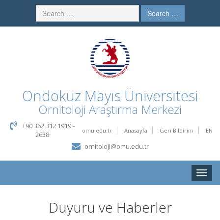
Search …
Ondokuz Mayıs Üniversitesi
Ornitoloji Araştırma Merkezi
+90 362 312 1919 -
omu.edu.tr
Anasayfa
Geri Bildirim
EN
2638
ornitoloji@omu.edu.tr
Toggle
naviga
Duyuru ve Haberler