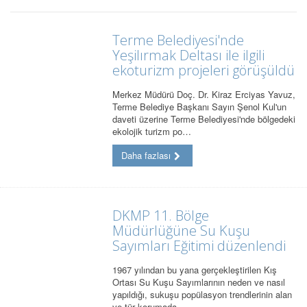
Terme Belediyesi'nde
Yeşilırmak Deltası ile ilgili
ekoturizm projeleri görüşüldü
Merkez Müdürü Doç. Dr. Kiraz Erciyas Yavuz,
Terme Belediye Başkanı Sayın Şenol Kul'un
daveti üzerine Terme Belediyesi'nde bölgedeki
ekolojik turizm po…
Daha fazlası
DKMP 11. Bölge
Müdürlüğüne Su Kuşu
Sayımları Eğitimi düzenlendi
1967 yılından bu yana gerçekleştirilen Kış
Ortası Su Kuşu Sayımlarının neden ve nasıl
yapıldığı, sukuşu popülasyon trendlerinin alan
ve tür korumada …